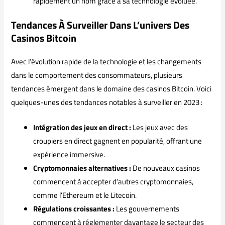
rapidement un nom grâce à sa technologie évoluée.
Tendances À Surveiller Dans L’univers Des
Casinos Bitcoin
Avec l’évolution rapide de la technologie et les changements
dans le comportement des consommateurs, plusieurs
tendances émergent dans le domaine des casinos Bitcoin. Voici
quelques-unes des tendances notables à surveiller en 2023 :
Intégration des jeux en direct :
Les jeux avec des
croupiers en direct gagnent en popularité, offrant une
expérience immersive.
Cryptomonnaies alternatives :
De nouveaux casinos
commencent à accepter d’autres cryptomonnaies,
comme l’Ethereum et le Litecoin.
Régulations croissantes :
Les gouvernements
commencent à réglementer davantage le secteur des