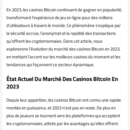
En 2023, les casinos Bitcoin continuent de gagner en popularité,
transformant l’expérience de jeu en ligne pour des millions
d’utilisateurs à travers le monde. Ce phénomène s’explique par
la sécurité accrue, l’anonymat et la rapidité des transactions
qu’offrent les cryptomonnaies. Dans cet article, nous
explorerons l’évolution du marché des casinos Bitcoin en 2023,
en mettant l’accent sur les meilleurs casinos du moment et les
tendances qui façonnent ce secteur dynamique.
État Actuel Du Marché Des Casinos Bitcoin En
2023
Depuis leur apparition, les casinos Bitcoin ont connu une rapide
montée en puissance, et 2023 n’est pas en reste. De plus en
plus de joueurs se tournent vers les plateformes qui acceptent
les cryptomonnaies, attirés par les avantages qu’elles offrent.