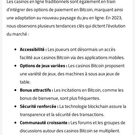
Les casinos en ligne traditionnels sont également en train
d’intégrer des options de paiement en Bitcoin, marquant ainsi
une adaptation au nouveau paysage du jeu en ligne. En 2023,
nous observons plusieurs tendances clés qui dictent l’évolution
du marché :
Accessibilité :
Les joueurs ont désormais un accès
facilité aux casinos Bitcoin via des applications mobiles.
Options de jeux variées :
Les casinos Bitcoin proposent
une variété de jeux, des machines à sous aux jeux de
table.
Bonus attractifs :
Les incitations en Bitcoin, comme les
bonus de bienvenue, sont plus fréquentes.
Sécurité renforcée :
La technologie blockchain assure la
transparence et la sécurité des transactions.
Communauté croissante :
Les forums et les groupes de
discussions autour des casinos Bitcoin se multiplient.