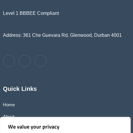
Level 1 BBBEE Compliant
Address: 361 Che Guevara Rd, Glenwood, Durban 4001
Quick Links
Home
About
We value your privacy
Services