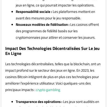
jeux en ligne, ce qui pourrait impacter les opérations.
Responsabilité sociale :
Les plateformes mettent en
avant des mesures pour le jeu responsable.
Nouveaux modèles de fidélisation :
Les casinos offrent
des programmes de fidélité basés sur les
cryptomonnaies pour attirer et conserver les joueurs.
Impact Des Technologies Décentralisées Sur Le Jeu
En Ligne
Les technologies décentralisées, telles que la blockchain, ont un
impact profond sur le secteur des jeux en ligne. En 2023, les
casinos Bitcoin intègrent de plus en plus ces technologies pour
améliorer l’expérience utilisateur. Voici quelques-uns des
principaux impacts :
crypto gambling
Transparence des opérations :
Les jeux sont audités en