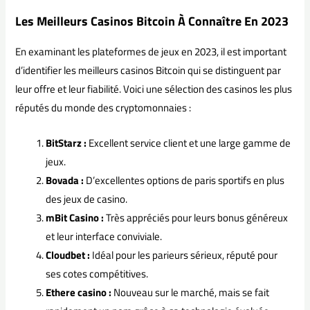
Les Meilleurs Casinos Bitcoin À Connaître En 2023
En examinant les plateformes de jeux en 2023, il est important
d’identifier les meilleurs casinos Bitcoin qui se distinguent par
leur offre et leur fiabilité. Voici une sélection des casinos les plus
réputés du monde des cryptomonnaies :
BitStarz :
Excellent service client et une large gamme de
jeux.
Bovada :
D’excellentes options de paris sportifs en plus
des jeux de casino.
mBit Casino :
Très appréciés pour leurs bonus généreux
et leur interface conviviale.
Cloudbet :
Idéal pour les parieurs sérieux, réputé pour
ses cotes compétitives.
Ethere casino :
Nouveau sur le marché, mais se fait