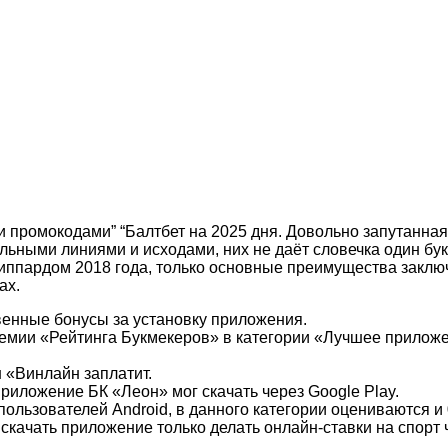
промокодами” “Балтбет на 2025 дня. Довольно запутанная
альными линиями и исходами, них не даёт словечка один бу
пиппардом 2018 года, только основные преимущества закл
ах.
енные бонусы за установку приложения.
мии «Рейтинга Букмекеров» в категории «Лучшее приложен
 «Винлайн заплатит.
риложение БК «Леон» мог скачать через Google Play.
ользователей Android, в данного категории оцениваются и 0
качать приложение только делать онлайн-ставки на спорт