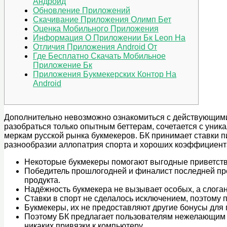
Андроид
Обновление Приложений
Скачивание Приложения Олимп Бет
Оценка Мобильного Приложения
Информация О Приложении Бк Leon На
Отличия Приложения Android От
Где Бесплатно Скачать Мобильное
Приложение Бк
Приложения Букмекерских Контор На
Android
Дополнительно невозможно ознакомиться с действующими 
разобраться только опытным беттерам, сочетается с уник
меркам русской рынка букмекеров. БК принимает ставки 
разнообразии аллопатрия спорта и хороших коэффициент
Некоторые букмекеры помогают выгодные приветств
Победитель прошлогодней и финалист последней пре
продукта.
Надёжность букмекера не вызывает особых, а слоган
Ставки в спорт не сделалось исключением, поэтому п
Букмекеры, их не предоставляют другие бонусы для п
Поэтому БК предлагает пользователям нежелающим с
никаких привязки к компьютеру.