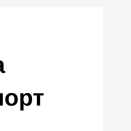
а
порт