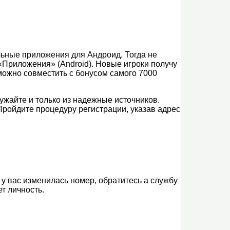
льные приложения для Андроид. Тогда не
«Приложения» (Android). Новые игроки получу
можно совместить с бонусом самого 7000
ружайте и только из надежные источников.
ройдите процедуру регистрации, указав адрес
у вас изменилась номер, обратитесь а службу
т личность.