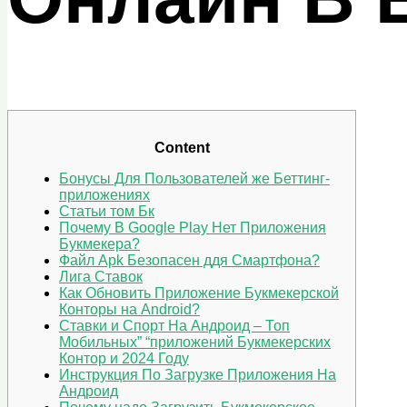
Content
Бонусы Для Пользователей же Беттинг-
приложениях
Статьи том Бк
Почему В Google Play Нет Приложения
Букмекера?
Файл Apk Безопасен ддя Смартфона?
Лига Ставок
Как Обновить Приложение Букмекерской
Конторы на Android?
Ставки и Спорт На Андроид – Топ
Мобильных” “приложений Букмекерских
Контор и 2024 Году
Инструкция По Загрузке Приложения На
Андроид