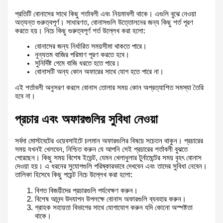
প্রতিটি বোনাসের সাথে কিছু শর্তাবলী এবং নিয়মাবলী থাকে। এগুলি বুঝে নেওয়া
অত্যন্ত গুরুত্বপূর্ণ। সাধারণত, বোনাসগুলি উত্তোলনের জন্য কিছু শর্ত পূরণ
করতে হয়। নিচে কিছু গুরুত্বপূর্ণ শর্ত উল্লেখ করা হলো:
বোনাসের জন্য নির্ধারিত সময়সীমা থাকতে পারে।
নূন্যতম বাজির পরিমাণ পূরণ করতে হবে।
সুনির্দিষ্ট গেমে বাজি ধরতে হতে পারে।
বোনাসটি অন্য কোন অফারের সাথে যোগ হতে পারে না।
এই শর্তাবলী অনুসরণ করলে বোনাস তোলার সময় কোন অপ্রত্যাশিত সমস্যা তৈরি
হবে না।
প্রচার এবং অফারগুলির সুবিধা নেওয়া
সর্বদা মোস্টবেটের ওয়েবসাইটে চলমান অফারগুলির বিষয়ে সচেতন থাকুন। প্রচারের
সময় যখনই খেলবেন, নিশ্চিত করুন যে আপনি সেই প্রচারের শর্তাবলী বুঝতে
পেরেছেন। কিছু সময় বিশেষ ইভেন্ট, যেমন খেলাধুলার টুর্নামেন্টের সময় বৃহৎ বোনাস
দেওয়া হয়। এ ধরনের সুযোগগুলি পরিষ্কারভাবে দেখবেন এবং তাদের সুবিধা নেবেন।
তালিকা হিসেবে কিছু পয়েন্ট নিচে উল্লেখ করা হলো:
বিগত বিজয়ীদের প্রচারগুলি পর্যবেক্ষণ করুন।
বিশেষ আনন্দ উদযাপন উপলক্ষে বোনাস অফারগুলি ব্যবহার করুন।
গ্রাহক সহায়তা বিভাগের সাথে যোগাযোগ করুন যদি কোনো অস্পষ্টতা
থাকে।