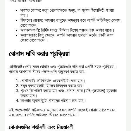
নিচের তালিকা দেখে নিই:
স্বাগত বোনাস: নতুন খেলোয়াড়দের জন্য, যা প্রথম ডিপোজিটে পাওয়া
যায়।
রিফারেল বোনাস: আপনার বন্ধুদের আমন্ত্রণ করে আপনি অতিরিক্ত বোনাস
পেতে পারেন।
অ্যাকশনগুলি: নির্দিষ্ট সময়ে বিভিন্ন বিশেষ প্রচার এবং অফার থাকে।
ক্যাশব্যাক: কিছু ক্ষেত্রে, আপনি আপনার হারানো অর্থের একটি অংশ
ফেরত পেতে পারেন।
বোনাস দাবি করার প্রক্রিয়া
মোস্টবেটে খেলার সময় বোনাস এবং প্রচারগুলি দাবি করা একটি সহজ প্রক্রিয়া।
প্রথমে আপনাকে নীচের পদক্ষেপগুলি অনুসরণ করতে হবে:
মোস্টবেটের অফিসিয়াল ওয়েবসাইটে যেতে হবে।
নতুন ব্যবহারকারী হিসেবে নিবন্ধন করতে হবে।
প্রথম ডিপোজিট করতে হবে এবং বোনাস কোড (যদি প্রয়োজন) ব্যবহার
করতে হবে।
আপনার অ্যাকাউন্টে বোনাসের পরিমাণ জমা হবে।
এই পদক্ষেপগুলি সঠিকভাবে অনুসরণ করলে আপনি সহজেই বোনাস পেতে পারেন
এবং আপনার গেমিং অভিজ্ঞতা উন্নত করতে পারেন।
বোনাসগুলির শর্তাবলী এবং নিয়মাবলী