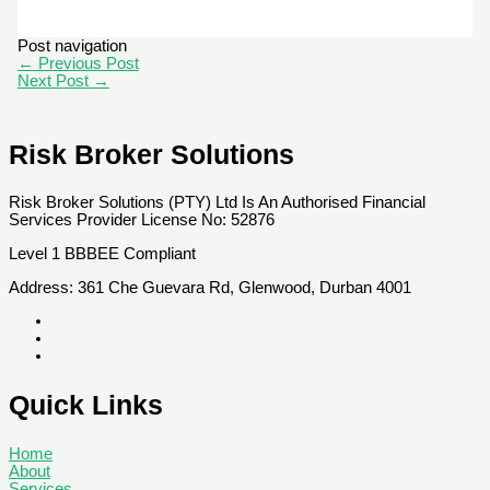
Post navigation
←
Previous Post
Next Post
→
Risk Broker Solutions
Risk Broker Solutions (PTY) Ltd Is An Authorised Financial
Services Provider License No: 52876
Level 1 BBBEE Compliant
Address: 361 Che Guevara Rd, Glenwood, Durban 4001
Quick Links
Home
About
Services