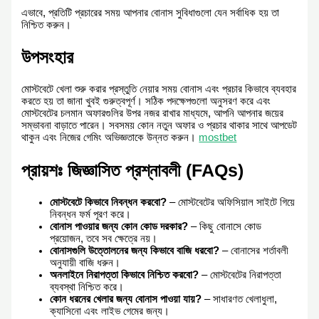
এভাবে, প্রতিটি প্রচারের সময় আপনার বোনাস সুবিধাগুলো যেন সর্বাধিক হয় তা
নিশ্চিত করুন।
উপসংহার
মোস্টবেটে খেলা শুরু করার প্রস্তুতি নেয়ার সময় বোনাস এবং প্রচার কিভাবে ব্যবহার
করতে হয় তা জানা খুবই গুরুত্বপূর্ণ। সঠিক পদক্ষেপগুলো অনুসরণ করে এবং
মোস্টবেটের চলমান অফারগুলির উপর নজর রাখার মাধ্যমে, আপনি আপনার জয়ের
সম্ভাবনা বাড়াতে পারেন। সবসময় কোন নতুন অফার ও প্রচার থাকার সাথে আপডেট
থাকুন এবং নিজের গেমিং অভিজ্ঞতাকে উন্নত করুন।
mostbet
প্রায়শঃ জিজ্ঞাসিত প্রশ্নাবলী (FAQs)
মোস্টবেটে কিভাবে নিবন্ধন করবো?
– মোস্টবেটের অফিসিয়াল সাইটে গিয়ে
নিবন্ধন ফর্ম পূরণ করে।
বোনাস পাওয়ার জন্য কোন কোড দরকার?
– কিছু বোনাসে কোড
প্রয়োজন, তবে সব ক্ষেত্রে নয়।
বোনাসগুলি উত্তোলনের জন্য কিভাবে বাজি ধরবো?
– বোনাসের শর্তাবলী
অনুযায়ী বাজি ধরুন।
অনলাইনে নিরাপত্তা কিভাবে নিশ্চিত করবো?
– মোস্টবেটের নিরাপত্তা
ব্যবস্থা নিশ্চিত করে।
কোন ধরনের খেলার জন্য বোনাস পাওয়া যায়?
– সাধারণত খেলাধুলা,
ক্যাসিনো এবং লাইভ গেমের জন্য।