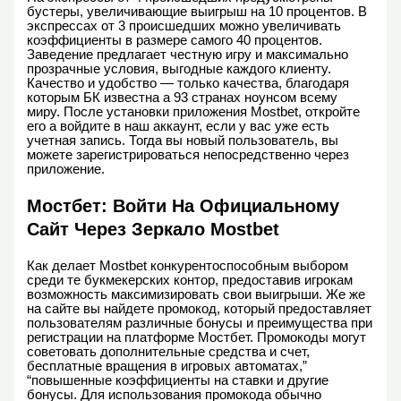
бустеры, увеличивающие выигрыш на 10 процентов. В
экспрессах от 3 происшедших можно увеличивать
коэффициенты в размере самого 40 процентов.
Заведение предлагает честную игру и максимально
прозрачные условия, выгодные каждого клиенту.
Качество и удобство — только качества, благодаря
которым БК известна а 93 странах ноунсом всему
миру. После установки приложения Mostbet, откройте
его а войдите в наш аккаунт, если у вас уже есть
учетная запись. Тогда вы новый пользователь, вы
можете зарегистрироваться непосредственно через
приложение.
Мостбет: Войти На Официальному
Сайт Через Зеркало Mostbet
Как делает Mostbet конкурентоспособным выбором
среди те букмекерских контор, предоставив игрокам
возможность максимизировать свои выигрыши. Же же
на сайте вы найдете промокод, который предоставляет
пользователям различные бонусы и преимущества при
регистрации на платформе Мостбет. Промокоды могут
советовать дополнительные средства и счет,
бесплатные вращения в игровых автоматах,”
“повышенные коэффициенты на ставки и другие
бонусы. Для использования промокода обычно