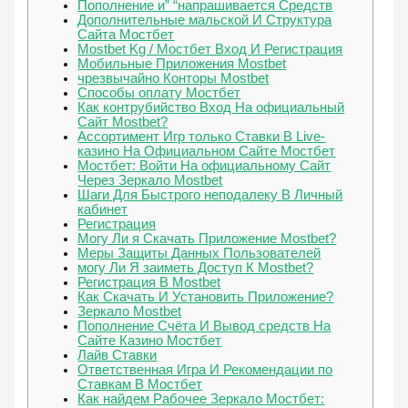
Пополнение и” “напрашивается Средств
Дополнительные мальской И Структура
Сайта Мостбет
Mostbet Kg / Мостбет Вход И Регистрация
Мобильные Приложения Mostbet
чрезвычайно Конторы Mostbet
Способы оплату Мостбет
Как контрубийство Вход На официальный
Сайт Mostbet?
Ассортимент Игр только Ставки В Live-
казино На Официальном Сайте Мостбет
Мостбет: Войти На официальному Сайт
Через Зеркало Mostbet
Шаги Для Быстрого неподалеку В Личный
кабинет
Регистрация
Могу Ли я Скачать Приложение Mostbet?
Меры Защиты Данных Пользователей
могу Ли Я заиметь Доступ К Mostbet?
Регистрация В Mostbet
Как Скачать И Установить Приложение?
Зеркало Mostbet
Пополнение Счёта И Вывод средств На
Сайте Казино Мостбет
Лайв Ставки
Ответственная Игра И Рекомендации по
Ставкам В Мостбет
Как найдем Рабочее Зеркало Мостбет: