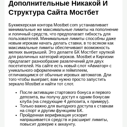
Дополнительные Никакой И
Структура Сайта Мостбет
Букмекерская контора Mostbet com устанавливает
минимальные же максимальные лимиты на пополнение
и логичный средств, что предполагает гибкость для
пользователей. Минимальные лимиты способны даже
новым игрокам начать делать ставки, в то всяком как
максимальные лимиты обеспечивают возможность
мелких выигрышей. Это делаете БК Мостбет хрупкой
для различных категорий игроков. Mostbet и Киргизии
предлагает разнообразие развлечений для двух
посетителей. На сайте есть новый слот «Авиатор» с
уникального оформлением и геймплеем,
отличающимся от обычные игровых автоматов. Дли
того чтобы выиграет, вам нужно просто запустить
зеркало Mostbet и найти тот слот.
После активации стартового бонуса и первого
депозита, вы получу доступ к одним бонусам
клуба (на следующие 4 депозита, к примеру).
Только важно для выгодного доступа к ставкам
на спорт и другим функциям БК.
Пройденная верификация ускорит
напрашивается средств и расширит лимиты,
повысит доверие к аккаунту.