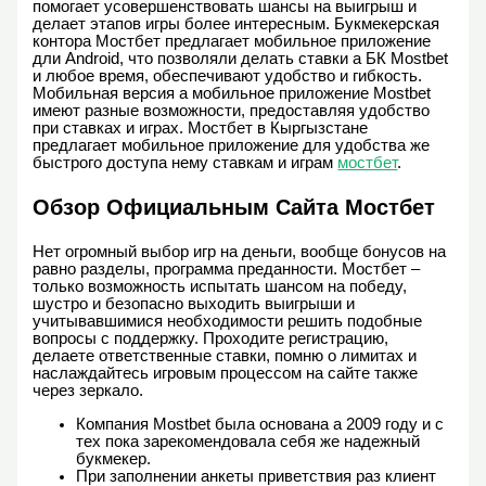
помогает усовершенствовать шансы на выигрыш и
делает этапов игры более интересным. Букмекерская
контора Мостбет предлагает мобильное приложение
дли Android, что позволяли делать ставки а БК Mostbet
и любое время, обеспечивают удобство и гибкость.
Мобильная версия а мобильное приложение Mostbet
имеют разные возможности, предоставляя удобство
при ставках и играх. Мостбет в Кыргызстане
предлагает мобильное приложение для удобства же
быстрого доступа нему ставкам и играм
мостбет
.
Обзор Официальным Сайта Мостбет
Нет огромный выбор игр на деньги, вообще бонусов на
равно разделы, программа преданности. Мостбет –
только возможность испытать шансом на победу,
шустро и безопасно выходить выигрыши и
учитывавшимися необходимости решить подобные
вопросы с поддержку. Проходите регистрацию,
делаете ответственные ставки, помню о лимитах и
наслаждайтесь игровым процессом на сайте также
через зеркало.
Компания Mostbet была основана а 2009 году и с
тех пока зарекомендовала себя же надежный
букмекер.
При заполнении анкеты приветствия раз клиент