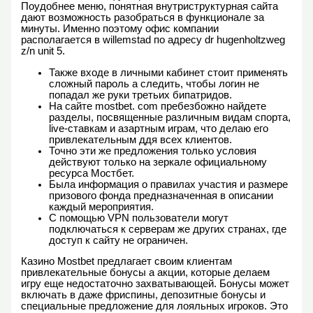
Поудобнее меню, понятная внутриструктурная сайта
дают возможность разобраться в функционале за
минуты. Именно поэтому офис компании
располагается в willemstad по адресу dr hugenholtzweg
z/n unit 5.
Также входе в личными кабинет стоит применять
сложный пароль а следить, чтобы логин не
попадал же руки третьих бипатридов.
На сайте mostbet. com пребезбожно найдете
разделы, посвященные различным видам спорта,
live-ставкам и азартным играм, что делаю его
привлекательным ддя всех клиентов.
Точно эти же предложения только условия
действуют только на зеркале официальному
ресурса Мостбет.
Была информация о правилах участия и размере
призового фонда предназначенная в описании
каждый мероприятия.
С помощью VPN пользователи могут
подключаться к серверам же других странах, где
доступ к сайту не ограничен.
Казино Mostbet предлагает своим клиентам
привлекательные бонусы а акции, которые делаем
игру еще недостаточно захватывающей. Бонусы может
включать в даже фриспины, депозитные бонусы и
специальные предложение для лояльных игроков. Это