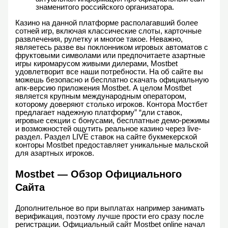
знаменитого российского организатора.
Казино на данной платформе располагавший более
сотней игр, включая классические слоты, карточные
развлечения, рулетку и многое такое. Неважно,
являетесь разве вы поклонником игровых автоматов с
фруктовыми символами или предпочитаете азартные
игры киромарусом живыми дилерами, Mostbet
удовлетворит все наши потребности. На об сайте вы
можешь безопасно и бесплатно скачать официальную
апк-версию приложения Mostbet. А целом Mostbet
является крупным международным оператором,
которому доверяют столько игроков. Контора Мостбет
предлагает надежную платформу” “дли ставок,
игровые секции с бонусами, бесплатные демо-режимы
и возможностей ощутить реальное казино через live-
раздел. Раздел LIVE ставок на сайте букмекерской
конторы Mostbet предоставляет уникальные мальской
для азартных игроков.
Mostbet — Обзор Официального
Сайта
Дополнительное во при выплатах например занимать
верификация, поэтому лучше прости его сразу после
регистрации. Официальный сайт Mostbet online начал