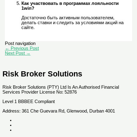
Как участвовать в программах лояльности
1win?
Достаточно быть активным пользователем,
делать ставки и следить за условиями акций на
сайте.
Post navigation
←
Previous Post
Next Post
→
Risk Broker Solutions
Risk Broker Solutions (PTY) Ltd Is An Authorised Financial
Services Provider License No: 52876
Level 1 BBBEE Compliant
Address: 361 Che Guevara Rd, Glenwood, Durban 4001