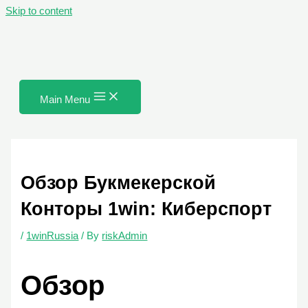
Skip to content
Main Menu
Обзор Букмекерской
Конторы 1win: Киберспорт
/
1winRussia
/ By
riskAdmin
Обзор