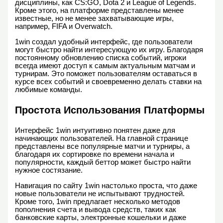
дисциплины, как CS:GO, Dota 2 и League of Legends.
Кроме этого, на платформе представлены менее
известные, но не менее захватывающие игры,
например, FIFA и Overwatch.
1win создал удобный интерфейс, где пользователи
могут быстро найти интересующую их игру. Благодаря
постоянному обновлению списка событий, игроки
всегда имеют доступ к самым актуальным матчам и
турнирам. Это поможет пользователям оставаться в
курсе всех событий и своевременно делать ставки на
любимые команды.
Простота Использования Платформы
Интерфейс 1win интуитивно понятен даже для
начинающих пользователей. На главной странице
представлены все популярные матчи и турниры, а
благодаря их сортировке по времени начала и
популярности, каждый беттор может быстро найти
нужное состязание.
Навигация по сайту 1win настолько проста, что даже
новые пользователи не испытывают трудностей.
Кроме того, 1win предлагает несколько методов
пополнения счета и вывода средств, таких как
банковские карты, электронные кошельки и даже