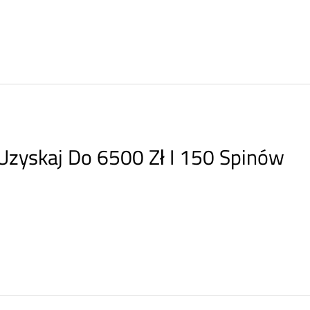
 Uzyskaj Do 6500 Zł I 150 Spinów