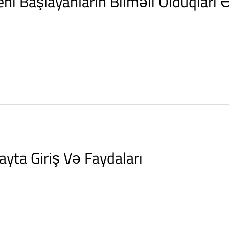
ni Başlayanların Bilməli Olduqları 
yta Giriş Və Faydaları