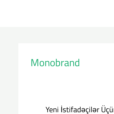
Skip
to
content
Post
pagination
Monobrand
Yeni İstifadəçilər Üç
Yeni