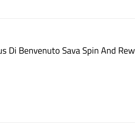
s Di Benvenuto Sava Spin And Rewr