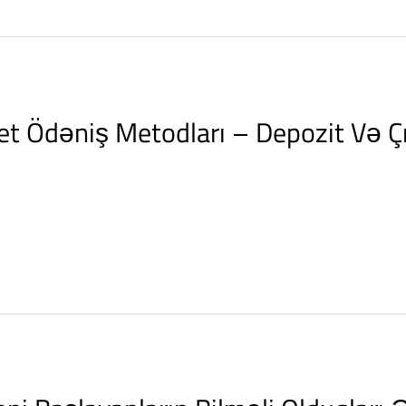
et Ödəniş Metodları – Depozit Və Çı