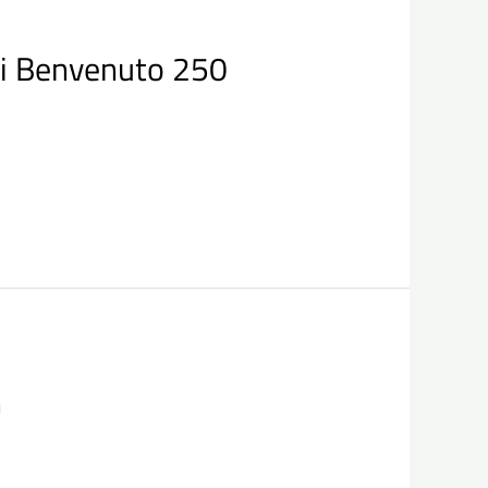
 Di Benvenuto 250
m