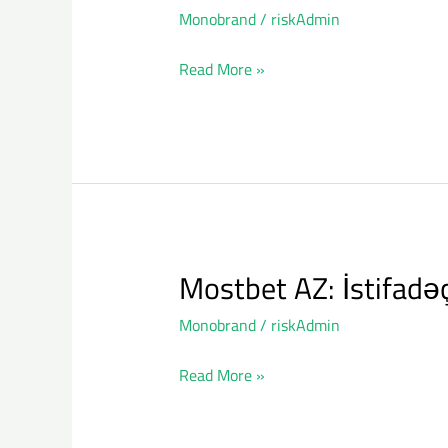
İstifadəçilər
Monobrand
/
riskAdmin
üçün
Mostbet
Read More »
AZ
Bonusları
ile
Dostlarla
Oynayın
Mostbet AZ: İstifadəç
Mostbet
AZ:
Monobrand
/
riskAdmin
İstifadəçi
Şahidlikləri,
Read More »
Təhlükəsizlik
və