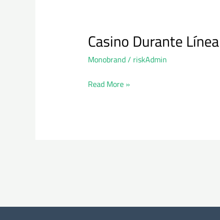
150
Spinów
Casino Durante Línea
Casino
Durante
Monobrand
/
riskAdmin
Línea
Savaspin
Read More »
2025
En
España:
Seguro,
Rápido
Y
Ventajoso