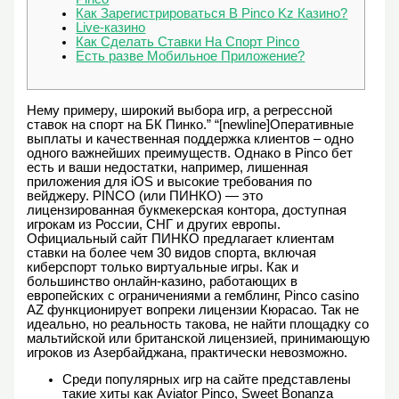
Как Зарегистрироваться В Pinco Kz Казино?
Live-казино
Как Сделать Ставки На Спорт Pinco
Есть разве Мобильное Приложение?
Нему примеру, широкий выбора игр, а регрессной
ставок на спорт на БК Пинко.” “[newline]Оперативные
выплаты и качественная поддержка клиентов – одно
одного важнейших преимуществ. Однако в Pinco бет
есть и ваши недостатки, например, лишенная
приложения для iOS и высокие требования по
вейджеру. PINCO (или ПИНКО) — это
лицензированная букмекерская контора, доступная
игрокам из России, СНГ и других европы.
Официальный сайт ПИНКО предлагает клиентам
ставки на более чем 30 видов спорта, включая
киберспорт только виртуальные игры. Как и
большинство онлайн-казино, работающих в
европейских с ограничениями а гемблинг, Pinco casino
AZ функционирует вопреки лицензии Кюрасао. Так не
идеально, но реальность такова, не найти площадку со
мальтийской или британской лицензией, принимающую
игроков из Азербайджана, практически невозможно.
Среди популярных игр на сайте представлены
такие хиты как Aviator Pinco, Sweet Bonanza