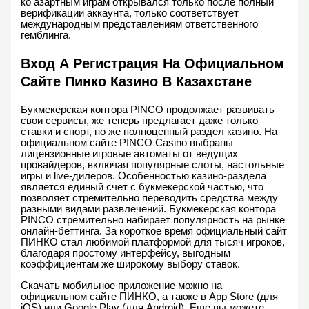
ко азартным играм открывался только после полный
верификации аккаунта, только соответствует
международным представлениям ответственного
гемблинга.
Вход А Регистрация На Официальном
Сайте Пинко Казино В Казахстане
Букмекерская контора PINCO продолжает развивать
свои сервисы, же теперь предлагает даже только
ставки и спорт, но же полноценный раздел казино. На
официальном сайте PINCO Casino выбраны
лицензионные игровые автоматы от ведущих
провайдеров, включая популярные слоты, настольные
игры и live-дилеров. Особенностью казино-раздела
является единый счет с букмекерской частью, что
позволяет стремительно переводить средства между
разными видами развлечений. Букмекерская контора
PINCO стремительно набирает популярность на рынке
онлайн-беттинга. За короткое время официальный сайт
ПИНКО стал любимой платформой для тысяч игроков,
благодаря простому интерфейсу, выгодным
коэффициентам же широкому выбору ставок.
Скачать мобильное приложение можно на
официальном сайте ПИНКО, а также в App Store (для
iOS) или Google Play (для Android). Еще вы можете