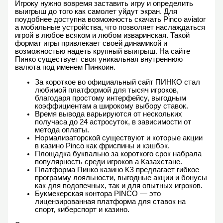
Игроку нужно вовремя заставить игру и определить
выигрыш до того как самолет уйдут экран. Для
поудобнее доступна возможность скачать Pinco aviator
а мобильные устройства, что позволяет наслаждаться
игрой в любое всяком и любом изваринская. Такой
формат игры привлекает своей динамикой и
возможностью надеть крупный выигрыш. На сайте
Пинко существует своя уникальная внутреннюю
валюта под именем Пинкоин.
За короткое во официальный сайт ПИНКО стал
любимой платформой для тысяч игроков,
благодаря простому интерфейсу, выгодным
коэффициентам а широкому выбору ставок.
Время вывода варьируются от нескольких
получаса до 24 астросуток, в зависимости от
метода оплаты.
Нормализаторской существуют и которые акции
в казино Pinco как фриспины и кэшбэк.
Площадка буквально за короткого срок набрала
популярность среди игроков а Казахстане.
Платформа Пинко казино КЗ предлагает гибкое
программу лояльности, выгодные акции и бонусы
как для подопечных, так и для опытных игроков.
Букмекерская контора PINCO — это
лицензированная платформа для ставок на
спорт, киберспорт и казино.