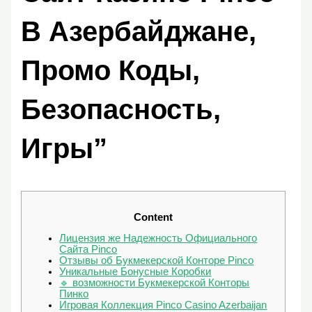
В Азербайджане,
Промо Коды,
Безопасность,
Игры”
Content
Лицензия же Надежность Официального
Сайта Pinco
Отзывы об Букмекерской Конторе Pinco
Уникальные Бонусные Коробки
🔹 возможности Букмекерской Конторы
Пинко
Игровая Коллекция Pinco Casino Azerbaijan