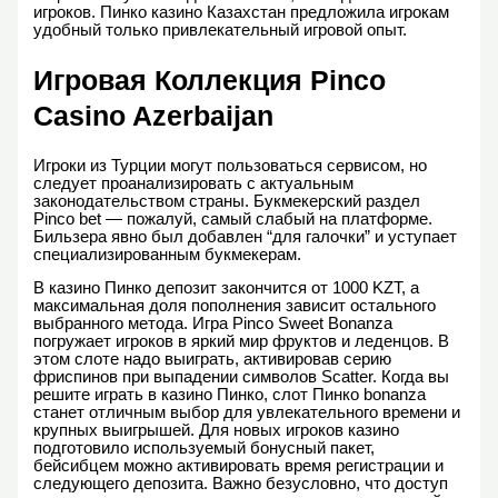
игроков. Пинко казино Казахстан предложила игрокам
удобный только привлекательный игровой опыт.
Игровая Коллекция Pinco
Casino Azerbaijan
Игроки из Турции могут пользоваться сервисом, но
следует проанализировать с актуальным
законодательством страны. Букмекерский раздел
Pinco bet — пожалуй, самый слабый на платформе.
Бильзера явно был добавлен “для галочки” и уступает
специализированным букмекерам.
В казино Пинко депозит закончится от 1000 KZT, а
максимальная доля пополнения зависит остального
выбранного метода. Игра Pinco Sweet Bonanza
погружает игроков в яркий мир фруктов и леденцов. В
этом слоте надо выиграть, активировав серию
фриспинов при выпадении символов Scatter. Когда вы
решите играть в казино Пинко, слот Пинко bonanza
станет отличным выбор для увлекательного времени и
крупных выигрышей. Для новых игроков казино
подготовило используемый бонусный пакет,
бейсибцем можно активировать время регистрации и
следующего депозита. Важно безусловно, что доступ